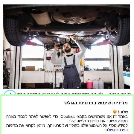
מוסך לרכב – ג'יי קר מטורונטו ביקר לאחרונה במוסך החדש שלו,
אותו השאיר מרשים למדי. ברחבי צפון אמריקה, מוסכים בכל
מדיניות שימוש בפרטיות הגולש
הגדלים מותקנים באלפי שיפוצים של Garage Living. כאן אנו
שלום!
חולקים כמה מידות סטנדרטיות למוסך, כולל רוחב דלת המוסך,
באתר זה אנו משתמשים בקבצי Cookies, כדי לאפשר לאתר לעבוד בצורה
תקינה ולשפר את חוויית הגלישה שלך.
גובה וגודל עבור מוסך יחיד. דלתות המוסך צריכות להיות ברוחב
למידע נוסף על השימוש שלנו בקוקיז ועל פרטיותך, מוזמן לקרוא את מדיניות
9 מטר והגדלים הכלליים מיועדים לדלתות בודדות, […]
הפרטיות שלנו
.