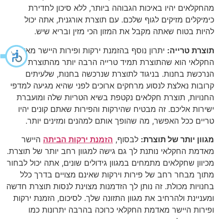
מהחקלאים יהיו באיכות הגבוהה ביותר, ללא סיכון לחדירת
כימיקלים מזיקים לגוף שלכם. עם תוצרת אורגנית, אתה יכול
להיות בטוח שאתה מקבל את המזון הכי מזין ובריא שיש.
תוצרת טרייה:
יתרון נוסף בהזמנת ירקות ופירות היישר מאדמת
החקלאי הוא שהתוצרת תמיד טרייה הרבה יותר מהתוצרת
הנרכשת בחנות. בניגוד לתוצרת שנרכשה בחנות, שלעיתים
קרובות נאלצת לנסוע מרחקים ארוכים לפני שהיא מגיעה למדפי
החנויות, תוצרת חקלאים נקטפת בשיא הטריות שלה ומועברת
ישירות אליכם. זה מבטיח שהירקות והפירות שאתם קונים יהיו
טריים ככל האפשר, מה שהופך אותם למהנים ומזינים יותר.
מגוון יותר של תוצרת:
לבסוף,
הזמנת ירקות הביתה
היישר
מאדמת החקלאי נותנת לך גם גישה למגוון רחב יותר של תוצרת.
מכיוון שחקלאים מתמחים במגוון גידולים שונים, אתה יכול לבחור
מתוך מבחר רחב של פירות וירקות שאינם מצויים בדרך כלל
בחנויות מכולת. זה נותן לך הזדמנות מצוינת לנסות תוצרת חדשה
ומעניינת ולהרחיב את מגוון התזונה שלך. לסיכום, הזמנת ירקות
ופירות היישר מאדמת החקלאי כרוכה בהרבה יתרונות כמו