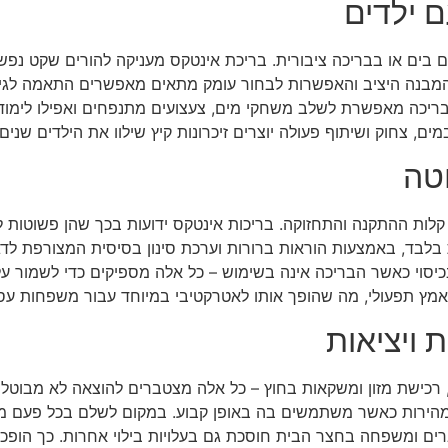
 ילדים
 בים או בבריכה ציבורית. בריכת אינטקס מעניקה להורים שקט נפשי
המבנה היציב והאפשרות לבחור עומק מתאים מאפשרים התאמה לגילא
בריכה מאפשרת לשלב משחקי מים, צעצועים מתנפחים ואפילו לימוד 
, צחוק ושיתוף פעולה יוצרים זיכרונות קיץ שילוו את הילדים שנים
טה
לות ההתקנה והתחזוקה. בריכות אינטקס ידועות בכך שהן פשוטות לה
לבד, באמצעות הוראות ברורות וערכת סינון בסיסית המצורפת לדגם.
p אחת לשבוע ושימוש בכיסוי כאשר הבריכה אינה בשימוש – כל אלה מספיקים כדי ל
אמץ תפעולי, מה שהופך אותו לאטרקטיבי במיוחד עבור משפחות עסו
 ויציאות
ות, רכישת מזון ומשקאות בחוץ – כל אלה מצטברים להוצאה לא מבוט
רות כאשר משתמשים בה באופן קבוע. במקום לשלם בכל פעם מחדש 
ים ומשפחה בחצר הבית חוסכת גם בעלויות בילוי אחרות. כך הופכת