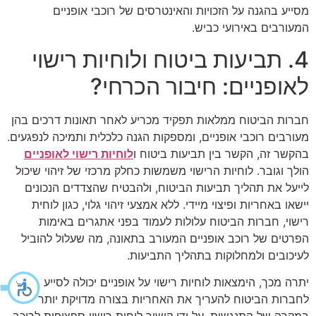
מסייע בהגנה על הזכויות והאינטרסים של רוכבי אופניים
המעורבים באירועי כביש.
4. תביעות ביטוח ולוחיות רישוי
לאופניים: חיבור הכרחי?
חברות הביטוח ממלאות תפקיד מכריע לאחר תאונות דרכים בהן
מעורבים רוכבי אופניים, ומספקות הגנה כלכלית ותמיכה לנפגעים.
בהקשר זה, הקשר בין תביעות ביטוח ו
לוחיות רישוי לאופניים
הולך וגובר. לוחיות הרישוי משמשות כחלק מרכזי של זיהוי שיכול
לייעל את תהליך תביעות הביטוח, ולהבטיח שהצדדים הנכונים
יישאו באחריות ופיצוי מיידי. ללא אמצעי זיהוי גלוי, כגון לוחית
רישוי, חברות הביטוח עלולות לעמוד בפני אתגרים באימות
הפרטים של רוכב אופניים המעורב בתאונה, מה שעלול להוביל
לעיכובים ולמחלוקות בתהליך התביעות.
יתרה מכך, הימצאות לוחיות רישוי על אופניים יכולה לסייע
לחברות הביטוח להעריך את האחריות בצורה מדויקת יותר
במקרה של התנגשות. על ידי קישור לוחית רישוי ספציפית לרוכב