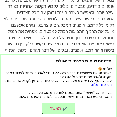
אופניים בודדים, מבטחים יכולים לקבוע תקלות ואחריות בצורה
יעילה יותר, ולאפשר פשרה הוגנת ובזמן עבור כל הצדדים
המעורבים. הקשר הישיר הזה בין לוחיות רישוי ותביעות ביטוח לא
רק מועיל לרוכבי אופניים המבקשים פיצוי בגין נזקים אלא גם
מייעל את תהליך התביעות הכולל למבטחים, מפחית את הנטל
המנהלי ומבטיח פתרון מהיר של תיקים. לסיכום, שילוב לוחיות
רישוי באופניים הוא מרכיב הכרחי ליצירת קשר חלק בין תביעות
ביטוח וזיהוי רוכבי אופניים, ובסופו של דבר מקדם יעילות והגינות
בפתרון אירועי הדרך.
מדיניות שימוש בפרטיות הגולש
לסיכום, הצורך בלוחית רישוי לאופניים חורג מעבר לדרישת
שלום!
הזיהוי הבסיסית. הוא מקדם בטיחות, מסייע לאכיפת חוק,
באתר זה אנו משתמשים בקבצי Cookies, כדי לאפשר לאתר לעבוד בצורה
תקינה ולשפר את חוויית הגלישה שלך.
מטפח אחריות ומספק תיעוד שניתן לעקוב אחריו למטרות
למידע נוסף על השימוש שלנו בקוקיז ועל פרטיותך, מוזמן לקרוא את מדיניות
ביטוח. ככל שהרכיבה על אופניים הופכת נפוצה יותר, חיוני
הפרטיות שלנו
.
לתת עדיפות למרכיבים אלה כדי להבטיח דו קיום הרמוני בין
בלחיצה על "מאשר" אתה מסכים לתנאי השימוש שלנו בקוקיז.
המשך שימוש באתר מהווה אישור והסכמה למדיניות הפרטיות שלנו.
רוכבי אופניים לנהגים.
מאשר
✔
הפרטיות שלנו
|
הצהרת נגישות