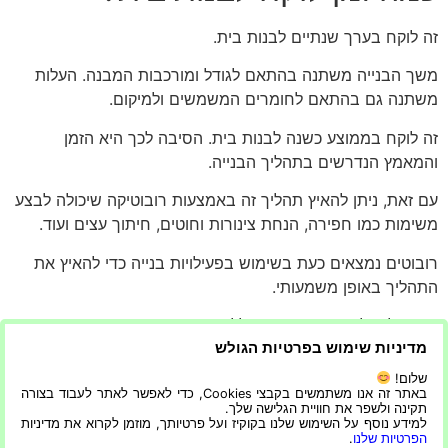
זה לוקח בערך שנתיים לבנות בית.
משך הבנייה משתנה בהתאם לגודל ומורכבות המבנה. העלות
משתנה גם בהתאם לחומרים המשמשים ולמיקום.
זה לוקח בממוצע כשנה לבנות בית. הסיבה לכך היא הזמן
והמאמץ הנדרשים בתהליך הבנייה.
עם זאת, ניתן להאיץ תהליך זה באמצעות רובוטיקה שיכולה לבצע
משימות כמו חפירה, הנחת צינורות וחוטים, חיתוך עצים ועוד.
רובוטים נמצאים כעת בשימוש בפעילויות בנייה כדי להאיץ את
התהליך באופן משמעותי.
הם יכולים לבצע משימות הכוללות הרמה כבדה, חפירה וקידוח.
מדיניות שימוש בפרטיות הגולש
לוקח בממוצע 13-14 שבועות לבנות בית בארצות הברית.
שלום!
באתר זה אנו משתמשים בקבצי Cookies, כדי לאפשר לאתר לעבוד בצורה
הערכה זו מבוססת על הזמן הממוצע שלוקח לבניית בית בארה"ב
תקינה ולשפר את חוויית הגלישה שלך.
ומספר השעות הנדרשות למטר מרובע.
למידע נוסף על השימוש שלנו בקוקיז ועל פרטיותך, מוזמן לקרוא את מדיניות
הפרטיות שלנו
.