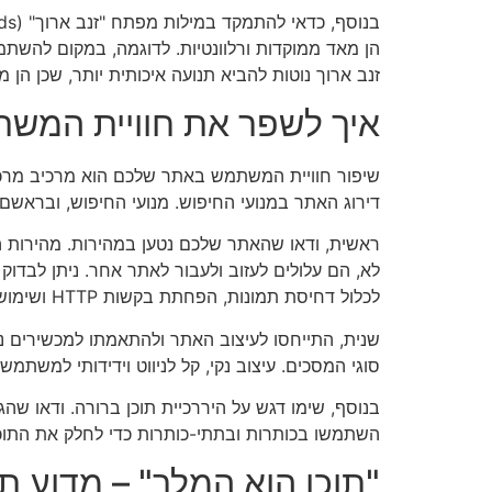
הן מאד ממוקדות ורלוונטיות. לדוגמה, במקום להשת
זנב ארוך נוטות להביא תנועה איכותית יותר, שכן הן מ
איך לשפר את חוויית המש
שיפור חוויית המשתמש באתר שלכם הוא מרכיב מרכז
דירוג האתר במנועי החיפוש. מנועי החיפוש, ובראשם
ראשית, ודאו שהאתר שלכם נטען במהירות. מהירות ה
לכלול דחיסת תמונות, הפחתת בקשות HTTP ושימוש בקאשינג.
שנית, התייחסו לעיצוב האתר ולהתאמתו למכשירים ניי
סוגי המסכים. עיצוב נקי, קל לניווט וידידותי למשתמ
בנוסף, שימו דגש על היררכיית תוכן ברורה. ודאו שהג
השתמשו בכותרות ובתתי-כותרות כדי לחלק את התוכן 
"תוכן הוא המלך" – מדוע תוכ