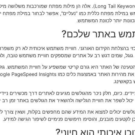
בנוסף, כדאי להתמקד במילות מפתח "זנב ארוך" (Long Tail Keywords). אלה הן מ
מש במילת מפתח כללית כמו "נעליים", אפשר לבחור במילת מפתח יו
כוונות יותר לכוונת המשתמש.
תמש באתר שלכם?
י בהצלחת הקידום האורגני. חוויית משתמש איכותית לא רק משפרת
 גוגל, שמים דגש רב על אתרים שמספקים חוויית משתמש טובה, ולכ
טעינה של האתר היא גורם קריטי שמשפיע על חוויית המשתמש. גולש
דים. כיום, חלק ניכר מהגולשים מגיעים לאתרים דרך מכשירים ניידי
ש יכול לשפר את חוויית הגלישה ולהשאיר את הגולשים באתר זמן רב י
ולשים יכולים למצוא את המידע שהם מחפשים בקלות, ושאין צורך ללח
לקטעים מובנים, והוסיפו חיפושים פנימיים לשיפור הגישה למידע.
ן איכותי הוא חיוני?