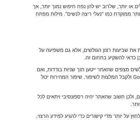
ילות מפתח שמורכבות משלושה מילים או יותר, שלרוב יש להן נפח חיפוש נמוך יותר, אך
תר ממוקדת כמו "נעלי ריצה לנשים". מילות מפתח
 את שביעות רצון הגולשים, אלא גם משפיעה על
ן כדאי להשקיע בתחום זה.
ים מצפים שהאתר ייטען תוך שניות בודדות, ואם
לא, הם עלולים לעזוב ולעבור לאתר אחר. ניתן לבדוק את מהירות האתר באמצעות כלים כמו Google PageSpeed Insights ולקבל המלצות לשיפור. שיפור המהירות יכול
ם, ולכן חשוב שהאתר יהיה רספונסיבי ויתאים לכל
ותר.
וץ על יותר מדי קישורים כדי להגיע למידע הרצוי.