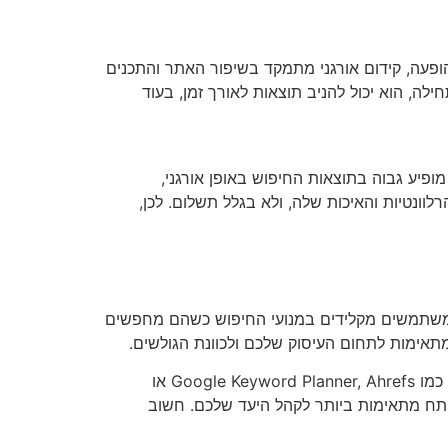
הופעה, קידום אורגני מתמקד בשיפור האתר והתכנים
לה, הוא יכול להניב תוצאות לאורך זמן, בעוד
יע גבוה בתוצאות החיפוש באופן אורגני,
וונטיות והאיכות שלה, ולא בגלל תשלום. לכן,
 שמשתמשים מקלידים במנועי החיפוש כשהם מחפשים
תאימות לתחום העיסוק שלכם ולכוונת הגולשים.
כדי להתחיל בבחירת מילות המפתח, מומלץ לבצע מחקר מילות מפתח. ישנם כלים רבים שיכולים לסייע לכם בתהליך זה, כמו Google Keyword Planner, Ahrefs או
 מפתח מתאימות ביותר לקהל היעד שלכם. חשוב